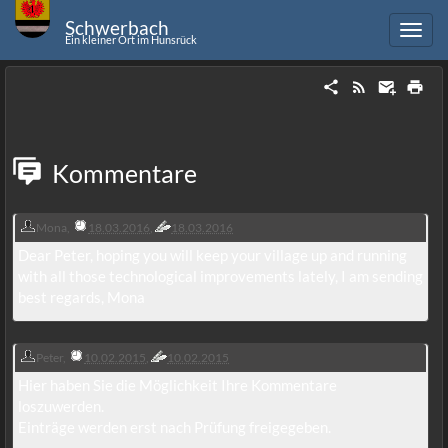
Schwerbach
Ein kleiner Ort im Hunsrück
Kommentare
Mona
,
18.03.2016
,
18.03.2016
Dear Peter, hoping you will keep your village up and running
with all those technological improvements lately, I am sending
best regards, Mona
Peter
,
10.02.2015
,
10.02.2015
Hier haben Sie die Möglichkeit Ihre Kommentare
loszuwerden.
Einträge werden erst nach Prüfung freigegeben.